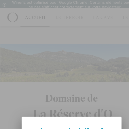
Wineriz est optimisé pour Google Chrome. Certains éléments pe
ne pas s'afficher correctement sur votre navigateur.
ACCUEIL
LE TERROIR
LA CAVE
LE
Domaine de La Réserve d'O
Domaine de
L
﻿﻿﻿﻿﻿a
 Réserve d'O