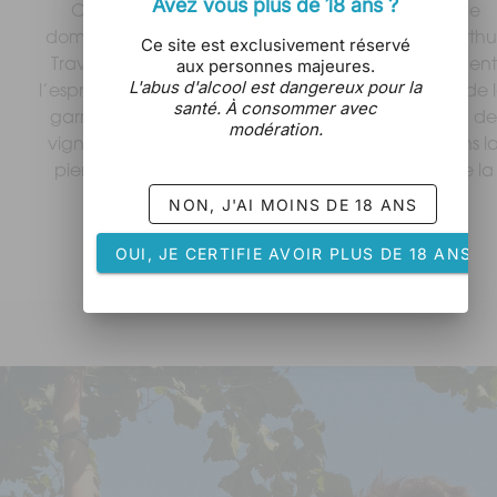
Avez vous plus de 18 ans ?
 Créé en 2004 par Marie et Frédéric Chauffray, le 
domaine est aujourd’hui repris par Émilie Grill et Arthur
Ce site est exclusivement réservé
aux personnes majeures.
Travaux, jeunes vignerons passionnés qui perpétuent 
L'abus d'alcool est dangereux pour la
l’esprit du lieu avec exigence et respect. Au cœur de l
santé. À consommer avec
garrigue sauvage du Causse d’Arboras, les 12 ha de 
modération.
vignes conduites en Biodynamie s’enracinent dans la
pierre calcaire et respirent l’énergie du vent et de la 
lumière des Terrasses du Larzac.
NON, J'AI MOINS DE 18 ANS
Bonne visite !
OUI, JE CERTIFIE AVOIR PLUS DE 18 ANS